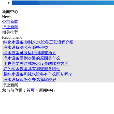
新闻中心
News
公司新闻
行业新闻
相关推荐
Recommend
纯化水设备:制纯化水设备工艺流程介绍
净水设备滤芯有哪些种类
纯水设备可以运用到哪些地方
净水设备受到欢迎的原因是什么
用户需要关注纯净水设备的哪些方面
好的纯水设备具有哪些服务特性
超纯水设备和纯水设备有什么区别吗？
净水设备该怎么去选择比较好
行业新闻
您当前位置：
首页
> 新闻中心