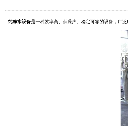
纯净水设备
是一种效率高、低噪声、稳定可靠的设备，广泛