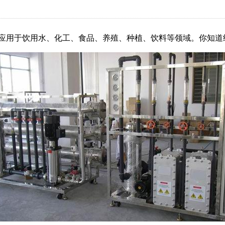
应用于饮用水、化工、食品、养殖、种植、饮料等领域。你知道