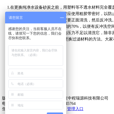
1.在更换纯净水设备砂炭之前，用塑料等不透水材料完全
2.填充纯净水设备砂碳时，中心管应使用粗胶带密封，以防
请您留言
3.当清洗纯净水设备砂碳时，一定要正面清洗，然后反冲洗
4.砂和炭的填充量不得超过总体积的70%，以便有反冲洗空
感谢您的关注，当前客服人员不在
5.应该在开元水泵清洗。自来水的压力不足以清洗它，除非
线，请填写一下您的信息，我们会
尽快和您联系。
以上五点是介绍我们
纯净水设备
更换过滤材料的方法。大家
网站首页
公司简介
产品展示
新闻中心
工程业绩
招聘信息
在线留言
联系我们
版权所有 Copyright(C)2009-2015 北京中程瑞源科技有限公司
电话： 13811148786 座机： 010-69945764
生产基地： 河北省固安工业园A区
管理入口