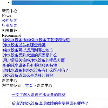
新闻中心
News
公司新闻
行业新闻
相关推荐
Recommend
纯化水设备:制纯化水设备工艺流程介绍
净水设备滤芯有哪些种类
纯水设备可以运用到哪些地方
净水设备受到欢迎的原因是什么
用户需要关注纯净水设备的哪些方面
好的纯水设备具有哪些服务特性
超纯水设备和纯水设备有什么区别吗？
净水设备该怎么去选择比较好
新闻中心
您当前位置：
首页
> 新闻中心
·
一文了解反渗透纯水设备的耗材
·
反渗透纯水设备出现故障的主要原因有哪些？