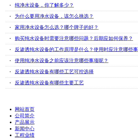
·
纯净水设备，你了解多少？
·
为什么要用净水设备，该怎么挑选？
·
家用净水设备怎么选？哪个牌子的好？
·
购买纯水设备时需要注意哪些问题？后期应如何保养？
·
反渗透纯水设备的工作原理是什么？使用时应注意哪些事
·
使用纯净水设备之前应该注意哪些事项呢？
·
反渗透纯水设备有哪些工艺可控选择
·
反渗透纯水设备有哪些主要工艺
网站首页
公司简介
产品展示
新闻中心
工程业绩