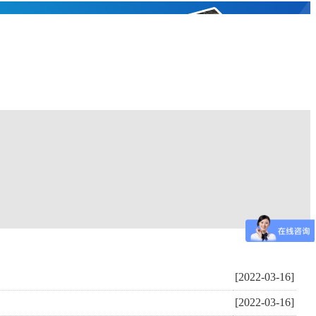
[2022-03-16]
[2022-03-16]